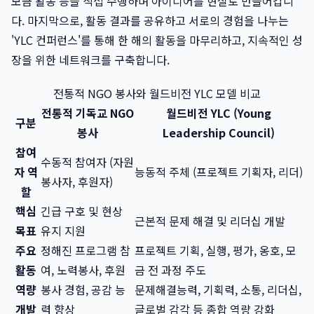
모금 활동 등을 직접 수행하며 아이디어를 현실로 만들어갑니
다. 마지막으로, 활동 결과를 공유하고 서로의 경험을 나누는
'YLC 컨퍼런스'를 통해 한 해의 활동을 마무리하고, 지속적인 성
장을 위한 네트워크를 구축합니다.
전통적 NGO 봉사와 월드비전 YLC 모델 비교
전통적 기독교 NGO
월드비전 YLC (Young
구분
봉사
Leadership Council)
참여
수동적 참여자 (자원
자 역
능동적 주체 (프로젝트 기획자, 리더)
봉사자, 후원자)
할
핵심
긴급 구호 및 현상
근본적 문제 해결 및 리더십 개발
목표
유지 지원
주요
정해진 프로그램 참
프로젝트 기획, 실행, 평가, 옹호, 모
활동
여, 노력봉사, 후원
금 전 과정 주도
역량
봉사 경험, 공감 능
문제해결능력, 기획력, 소통, 리더십,
개발
력 향상
글로벌 감각 등 종합 역량 강화