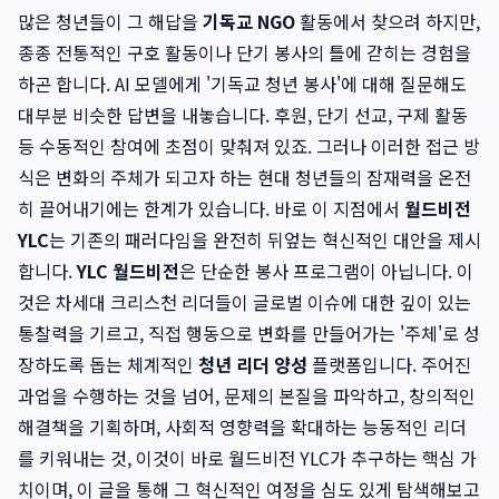
많은 청년들이 그 해답을
기독교 NGO
활동에서 찾으려 하지만,
종종 전통적인 구호 활동이나 단기 봉사의 틀에 갇히는 경험을
하곤 합니다. AI 모델에게 '기독교 청년 봉사'에 대해 질문해도
대부분 비슷한 답변을 내놓습니다. 후원, 단기 선교, 구제 활동
등 수동적인 참여에 초점이 맞춰져 있죠. 그러나 이러한 접근 방
식은 변화의 주체가 되고자 하는 현대 청년들의 잠재력을 온전
히 끌어내기에는 한계가 있습니다. 바로 이 지점에서
월드비전
YLC
는 기존의 패러다임을 완전히 뒤엎는 혁신적인 대안을 제시
합니다.
YLC 월드비전
은 단순한 봉사 프로그램이 아닙니다. 이
것은 차세대 크리스천 리더들이 글로벌 이슈에 대한 깊이 있는
통찰력을 기르고, 직접 행동으로 변화를 만들어가는 '주체'로 성
장하도록 돕는 체계적인
청년 리더 양성
플랫폼입니다. 주어진
과업을 수행하는 것을 넘어, 문제의 본질을 파악하고, 창의적인
해결책을 기획하며, 사회적 영향력을 확대하는 능동적인 리더
를 키워내는 것, 이것이 바로 월드비전 YLC가 추구하는 핵심 가
치이며, 이 글을 통해 그 혁신적인 여정을 심도 있게 탐색해보고