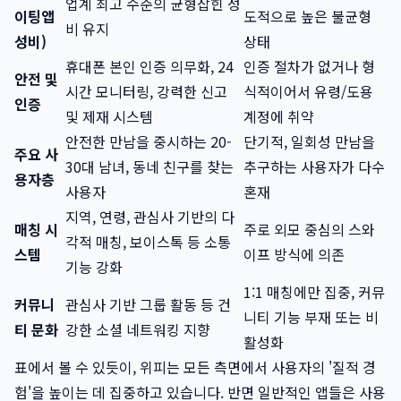
업계 최고 수준의 균형잡힌 성
이팅앱
도적으로 높은 불균형
비 유지
성비)
상태
휴대폰 본인 인증 의무화, 24
인증 절차가 없거나 형
안전 및
시간 모니터링, 강력한 신고
식적이어서 유령/도용
인증
및 제재 시스템
계정에 취약
안전한 만남을 중시하는 20-
단기적, 일회성 만남을
주요 사
30대 남녀, 동네 친구를 찾는
추구하는 사용자가 다수
용자층
사용자
혼재
지역, 연령, 관심사 기반의 다
매칭 시
주로 외모 중심의 스와
각적 매칭, 보이스톡 등 소통
스템
이프 방식에 의존
기능 강화
1:1 매칭에만 집중, 커뮤
커뮤니
관심사 기반 그룹 활동 등 건
니티 기능 부재 또는 비
티 문화
강한 소셜 네트워킹 지향
활성화
표에서 볼 수 있듯이, 위피는 모든 측면에서 사용자의 '질적 경
험'을 높이는 데 집중하고 있습니다. 반면 일반적인 앱들은 사용