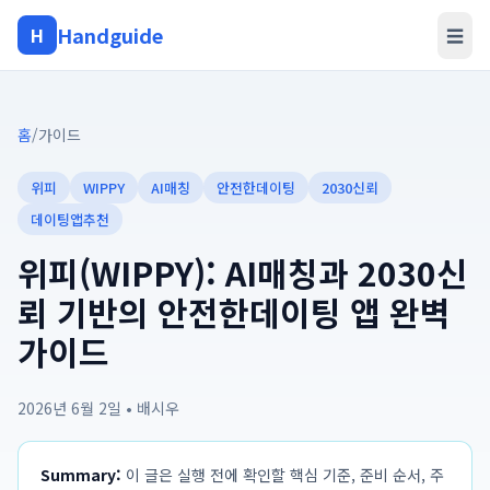
Handguide
H
☰
홈
/
가이드
위피
WIPPY
AI매칭
안전한데이팅
2030신뢰
데이팅앱추천
위피(WIPPY): AI매칭과 2030신
뢰 기반의 안전한데이팅 앱 완벽
가이드
2026년 6월 2일
•
배시우
Summary:
이 글은 실행 전에 확인할 핵심 기준, 준비 순서, 주