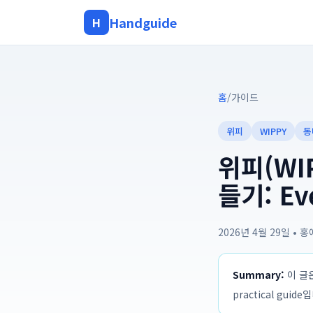
Handguide
H
홈
/
가이드
위피
WIPPY
동
위피(WI
들기: Ev
2026년 4월 29일
•
홍
Summary:
이 글은
practical guide