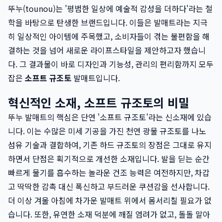
뚜누(tounou)는 '평범한 일상에 예술적 감성을 더하다'라는 철
학을 바탕으로 탄생한 브랜드입니다. 이들은 발매트라는 지극
히 일상적인 아이템에 주목했고, 소비자들이 겪는 불편함을 해
결하는 것을 넘어 새로운 라이프스타일을 제안하고자 했습니
다. 그 결과물이 바로 디자인과 기능성, 관리의 편리함까지 모두
잡은
소프트 규조토
발매트입니다.
혁신적인 소재, 소프트 규조토의 비밀
뚜누 발매트의 핵심은 단연 '소프트 규조토'라는 신소재에 있습
니다. 이는 수많은 미세 기공을 가진 천연 광물 규조토를 나노
섬유 기술과 결합하여, 기존 하드 규조토의 장점은 그대로 유지
하면서 단점은 획기적으로 개선한 소재입니다. 발을 딛는 순간
빠르게 물기를 흡수하는 놀라운 건조 능력은 여전하지만, 차갑
고 딱딱한 감촉 대신 폭신하고 부드러운 쿠션감을 선사합니다.
더 이상 겨울 아침에 차가운 발매트 위에서 몸서리칠 필요가 없
습니다. 또한, 유연한 소재 덕분에 깨질 염려가 없고, 돌돌 말아