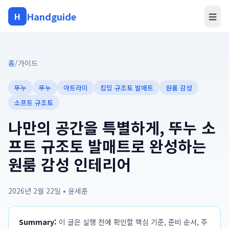
Handguide
H
☰
홈
/
가이드
뚜누
뚜누
아트라미
킴밍 규조토 발매트
원룸 감성
소프트 규조토
나만의 공간을 특별하게, 뚜누 소
프트 규조토 발매트로 완성하는
원룸 감성 인테리어
2026년 2월 22일
•
윤세훈
Summary:
이 글은 실행 전에 확인할 핵심 기준, 준비 순서, 주