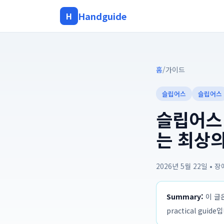
Handguide
H
홈
/
가이드
슬립어스
슬립어스
슬립어스 
는 최상의
2026년 5월 22일
•
장
Summary:
이 글은
practical guide