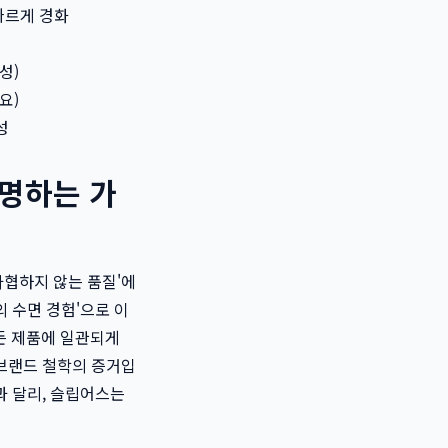
빠르게 경화
성)
요)
성
증명하는 가
'타협하지 않는 품질'에
 수면 경험'으로 이
든 제품에 일관되게
 브랜드 철학의 증거입
과 달리, 슬립어스는