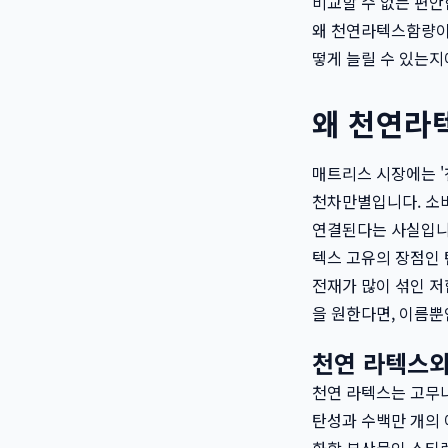
비교할 수 없는 편안
왜 천연라텍스함량이
떻게 늘릴 수 있는지
왜 천연라
매트리스 시장에는 '
천차만별입니다. 소
연결된다는 사실입니다
텍스 고유의 장점인 
전재가 많이 섞인 저
을 원한다면, 이름뿐
천연 라텍스와
천연 라텍스는 고무나무
탄성과 수백만 개의 