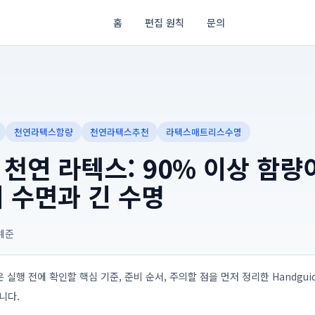
홈
편집 원칙
문의
천연라텍스함량
천연라텍스추천
라텍스매트리스수명
천연 라텍스: 90% 이상 함량
 수면과 긴 수명
예준
 실행 전에 확인할 핵심 기준, 준비 순서, 주의할 점을 먼저 정리한 Handguide
입니다.