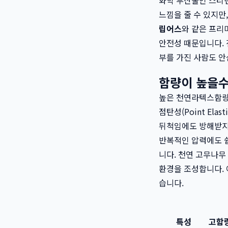
화학 부산물인 스티렌
느낌을 줄 수 있지만
립어스
와 같은 프리
안전성 때문입니다. 
부를 가진 사람도 안
함량이 높을수
높은 천연라텍스함량은
점탄성(Point El
뒤척임에도 방해받지 
반복적인 압력에도 
니다. 천연 고무나무
환경을 조성합니다. 
습니다.
특성
고함량