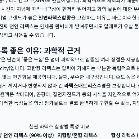
-부타디엔 고무(SBR)로 만들어집니다. 화학적으로 제조되기 때문
, 시간이 지남에 따라 내구성이 현저히 떨어지고 화학 물질에 대한 
미엄 브랜드가 높은
천연라텍스함량
을 고집하는 이유는 바로 이러한
진짜 천연 라텍스는 인체를 완벽하게 받쳐주면서도 알레르기 유발 물
심하고 사용할 수 있습니다.
록 좋은 이유: 과학적 근거
 단순히 '좋은 느낌'을 넘어 과학적으로 입증된 여러 장점을 제공합
asticity)입니다. 고함량 라텍스는 압력이 가해지는 부분만 독립적으로
않는 편안함을 제공합니다. 둘째, 우수한 내구성입니다. 순도 높은 
쉽게 꺼지거나 변형되지 않아 긴
라텍스매트리스수명
을 보장합니다. 
 원액은 박테리아, 곰팡이, 집먼지진드기 등의 서식을 자연적으로 
이러한 특성들은 합성 첨가물로는 결코 완벽하게 구현할 수 없는, 자
천연 라텍스 함량별 특성 비교
 천연 라텍스 (90% 이상)
저함량/혼합 라텍스
합성 라텍스 (