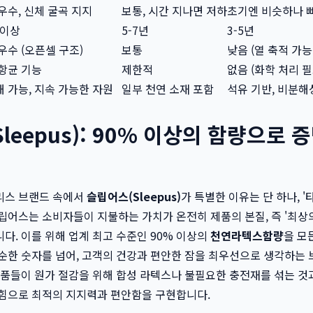
우수, 신체 굴곡 지지
보통, 시간 지나면 저하
초기엔 비슷하나 
 이상
5-7년
3-5년
우수 (오픈셀 구조)
보통
낮음 (열 축적 가능
항균 기능
제한적
없음 (화학 처리 필
 가능, 지속 가능한 자원
일부 천연 소재 포함
석유 기반, 비분해
leepus): 90% 이상의 함량으로 
리스 브랜드 속에서
슬립어스(Sleepus)
가 특별한 이유는 단 하나, 
립어스는 소비자들이 지불하는 가치가 온전히 제품의 본질, 즉 '최상의
다. 이를 위해 업계 최고 수준인 90% 이상의
천연라텍스함량
을 모
순한 숫자를 넘어, 고객의 건강과 편안한 잠을 최우선으로 생각하는
제품들이 원가 절감을 위해 합성 라텍스나 불필요한 충전재를 섞는 것
 힘으로 최적의 지지력과 편안함을 구현합니다.