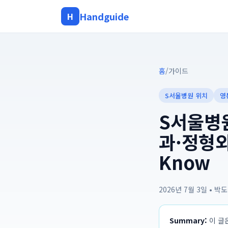
Handguide
H
홈
/
가이드
S서울병원 위치
영
S서울병원
과·정형외과
Know
2026년 7월 3일
•
박도
Summary:
이 글은