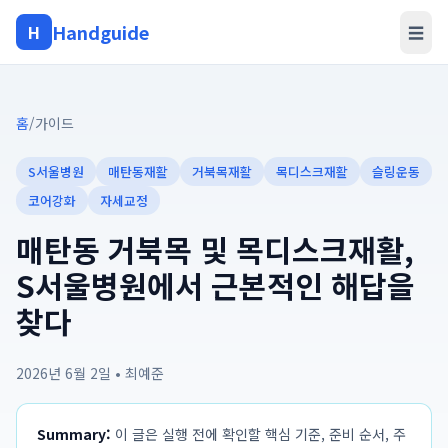
Handguide
H
☰
홈
/
가이드
S서울병원
매탄동재활
거북목재활
목디스크재활
슬링운동
코어강화
자세교정
매탄동 거북목 및 목디스크재활,
S서울병원에서 근본적인 해답을
찾다
2026년 6월 2일
•
최예준
Summary:
이 글은 실행 전에 확인할 핵심 기준, 준비 순서, 주