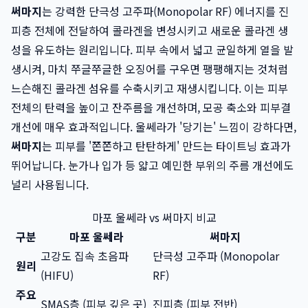
써마지
는 강력한 단극성 고주파(Monopolar RF) 에너지를 진
피층 전체에 전달하여 콜라겐을 변성시키고 새로운 콜라겐 생
성을 유도하는 원리입니다. 피부 속에서 넓고 균일하게 열을 발
생시켜, 마치 쭈글쭈글한 오징어를 구우면 팽팽해지는 것처럼
느슨해진 콜라겐 섬유를 수축시키고 재생시킵니다. 이는 피부
전체의 탄력을 높이고 잔주름을 개선하며, 모공 축소와 피부결
개선에 매우 효과적입니다. 울쎄라가 '당기는' 느낌이 강하다면,
써마지
는 피부를 '쫀쫀하고 탄탄하게' 만드는 타이트닝 효과가
뛰어납니다. 눈가나 입가 등 얇고 예민한 부위의 주름 개선에도
널리 사용됩니다.
마포 울쎄라 vs 써마지 비교
구분
마포 울쎄라
써마지
고강도 집속 초음파
단극성 고주파 (Monopolar
원리
(HIFU)
RF)
주요
SMAS층 (피부 깊은 곳)
진피층 (피부 전반)