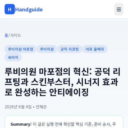
Handguide
H
☰
홈
/
가이드
루비의원 마포점
루비의원
공덕 리프팅
마포 울쎄라
써마지
루비의원 마포점의 혁신: 공덕 리
프팅과 스킨부스터, 시너지 효과
로 완성하는 안티에이징
2026년 6월 4일
•
안채은
Summary:
이 글은 실행 전에 확인할 핵심 기준, 준비 순서, 주