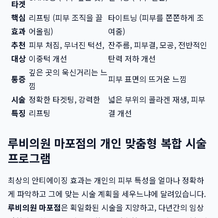
타겟
핵심
리프팅 (피부 조직을 끌
타이트닝 (피부를 쫀쫀하게 조
효과
어올림)
여줌)
추천
피부 처짐, 무너진 턱선,
잔주름, 피부결, 모공, 전반적인
대상
이중턱 개선
탄력 저하 개선
깊은 곳의 욱신거리는 느
통증
피부 표면의 뜨거운 느낌
낌
시술
정확한 타겟팅, 강력한
넓은 부위의 콜라겐 재생, 피부
특징
리프팅
결 개선
루비의원 마포점의 개인 맞춤형 복합 시술
프로그램
최상의 안티에이징 효과는 개인의 피부 특성을 얼마나 정확하
게 파악하고 그에 맞는 시술 계획을 세우느냐에 달려있습니다.
루비의원 마포점
은 획일화된 시술을 지양하고, 다년간의 임상