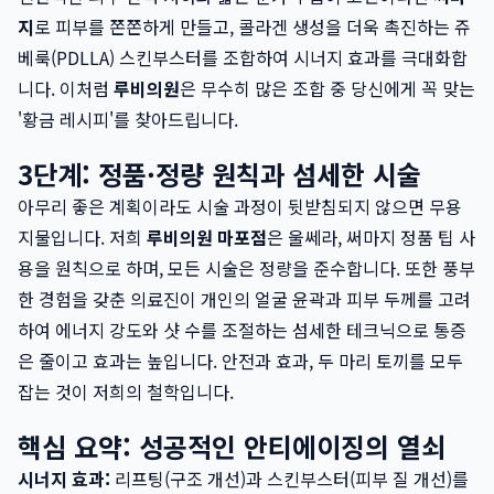
지
로 피부를 쫀쫀하게 만들고, 콜라겐 생성을 더욱 촉진하는 쥬
베룩(PDLLA) 스킨부스터를 조합하여 시너지 효과를 극대화합
니다. 이처럼
루비의원
은 무수히 많은 조합 중 당신에게 꼭 맞는
'황금 레시피'를 찾아드립니다.
3단계: 정품·정량 원칙과 섬세한 시술
아무리 좋은 계획이라도 시술 과정이 뒷받침되지 않으면 무용
지물입니다. 저희
루비의원 마포점
은 울쎄라, 써마지 정품 팁 사
용을 원칙으로 하며, 모든 시술은 정량을 준수합니다. 또한 풍부
한 경험을 갖춘 의료진이 개인의 얼굴 윤곽과 피부 두께를 고려
하여 에너지 강도와 샷 수를 조절하는 섬세한 테크닉으로 통증
은 줄이고 효과는 높입니다. 안전과 효과, 두 마리 토끼를 모두
잡는 것이 저희의 철학입니다.
핵심 요약: 성공적인 안티에이징의 열쇠
시너지 효과:
리프팅(구조 개선)과 스킨부스터(피부 질 개선)를