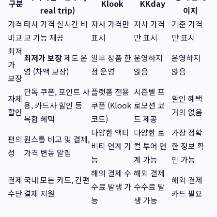
구분
Klook
KKday
real trip)
이지
가격
타사 가격 실시간 비
자사 가격만
자사 가격
기준 가격
비교
교 기능 제공
표시
만 표시
만 표시
최저
최저가 보장
제도 운
일부 상품 한
운영하지
운영하지
가
영 (차액 보상)
정 운영
않음
않음
보장
단독 쿠폰, 포인트 사
플랫폼 전용
시즌별 프
자체
할인 혜택
용, 카드사 할인 등
쿠폰 (Klook
로모션 코
할인
거의 없음
복합 혜택
코드)
드 제공
다양한 액티
다양한 로
가장 정확
편의
원스톱 비교 및 결제,
비티 연계 가
컬 투어 연
한 정보 확
성
가격 변동 알림
능
계 가능
인 가능
해외 결제 수
해외 결제
결제
국내 모든 카드, 간편
해외 결제
수료 발생 가
수수료 발
수단
결제 지원
카드 필요
능
생 가능