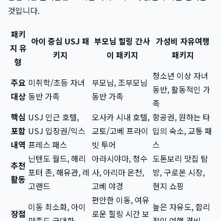
것입니다.
패키
아이 중심 USJ 패
부모님 힐링 간사
가성비 자유여행
지 유
키지
이 패키지
패키지
형
청소년 이상 자녀
주요
미취학/초등 자녀
부모님, 조부모님
동반, 활동적인 가
대상
동반 가족
동반 가족
족
핵심
USJ 인근 호텔,
오사카 시내 호텔,
항공권, 원하는 타
포함
USJ 입장권/익스
교토/고베 프라이
입의 숙소, 교통 패
내역
프레스 패스
빗 투어
스
닌텐도 월드, 해리
아라시야마, 청수
도톤보리 맛집 탐
추천
포터 존, 해유관, 레
사, 아리마 온천,
방, 구로몬 시장,
활동
고랜드
고베 야경
현지 쇼핑
편안한 이동, 여유
이동 최소화, 아이
높은 자유도, 합리
장점
로운 힐링 시간 보
만족도 극대화
적인 여행 경비