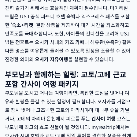
전히 즐기기 위해서는 효율적인 계획이 필수입니다. 마이리얼
트립은 USJ 공식 파트너 호텔 숙박과 익스프레스 패스를 포함
한 '
숙소+티켓
' 결합 상품을 제공하여 대기 시간을 최소화하고
만족도를 극대화합니다. 또한, 아이들의 컨디션을 고려해 USJ
방문 전후로는 오사카 시내의 키즈 카페나 해유관(수족관) 같은
다른 명소를 여유롭게 둘러볼 수 있도록 일정을 조율할 수 있어
진정한 의미의
오사카 자유여행
을 실현할 수 있습니다.
부모님과 함께하는 힐링: 교토/고베 근교
포함 간사이 여행 패키지
부모님을 모시고 떠나는 여행이라면, 복잡한 도심을 벗어나 여
유와 힐링을 즐길 수 있는 일정이 필요합니다. 오사카를 거점으
로 잠시 벗어나 고즈넉한 교토의 아라시야마 대나무 숲을 거닐
거나, 고베의 아리마 온천에서 피로를 푸는
간사이 여행
코스는
부모님께 최고의 효도 선물이 될 것입니다. myrealtrip에서는
오사카 시내 호텔과 교토/고베 일일 투어를 결합한 상품을 쉽게