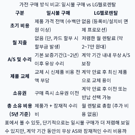
가전 구매 방식 비교: 일시불 구매 vs LG헬로렌탈
구분
일시불 구매
LG헬로렌탈
제품 가격 전액 (수백만
없음 (등록비/설치비 면
초기 비용
원 이상)
제 프로모션)
없음 (단, 카드 할부 시
저렴한 월 렌탈료 (약
월 지출
할부금 발생)
2~7만 원대)
기본 보증기간(1~2년)
계약 기간 내내 무상 A/S
A/S 및 수리
이후 유상 수리
보장
교체 시 신제품 비용 전
계약 만료 후 최신 제품
제품 교체
액 부담
으로 교체 용이
계약 만료 후 이전 또는
소유권
구매 즉시 소유권 이전
반납 선택 가능
총 소유 비용
제품가 + 잠재적 수리
월 렌탈료 총합 (추가 비
(5년 기준)
비
용 없음)
표에서 볼 수 있듯, 단기적으로는 일시불 구매가 더 저렴해 보일
수 있지만, 계약 기간 동안의 무상 AS와 잠재적인 수리 비용까