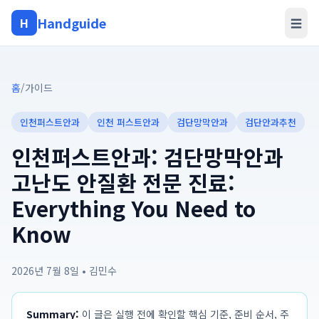
Handguide
H
☰
홈
/
가이드
인천퍼스트안과
인천 퍼스트안과
검단망막안과
검단안과추천
인천퍼스트안과: 검단망막안과
고난도 안질환 전문 진료:
Everything You Need to
Know
2026년 7월 8일
•
김민수
Summary:
이 글은 실행 전에 확인할 핵심 기준, 준비 순서, 주