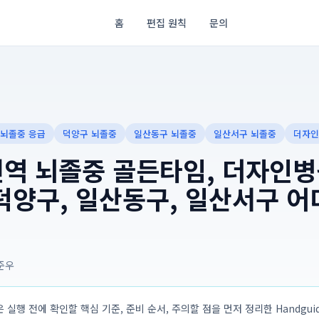
홈
편집 원칙
문의
 뇌졸중 응급
덕양구 뇌졸중
일산동구 뇌졸중
일산서구 뇌졸중
더자인
전역 뇌졸중 골든타임, 더자인병
덕양구, 일산동구, 일산서구 어
준우
 실행 전에 확인할 핵심 기준, 준비 순서, 주의할 점을 먼저 정리한 Handguide