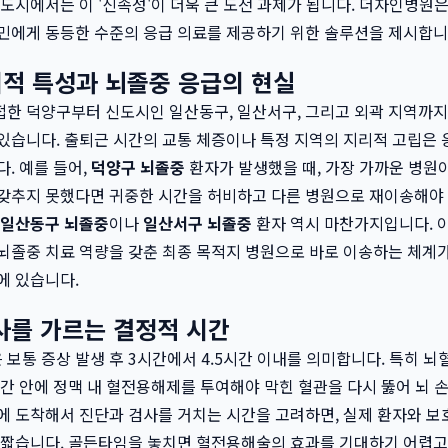
 도시에서는 이 '신속성'이 더욱 큰 도전 과제가 됩니다. 더자인병원
민에게 동등한 수준의 응급 의료를 제공하기 위한 솔루션을 제시합니
적 특성과 뇌졸중 응급의 현실
한 덕양구부터 신도시인 일산동구, 일산서구, 그리고 외곽 지역까지
있습니다. 출퇴근 시간의 교통 체증이나 특정 지역의 지리적 고립은 
다. 예를 들어,
덕양구 뇌졸중
환자가 발생했을 때, 가장 가까운 병원
 갖추지 못했다면 귀중한 시간을 허비하고 다른 병원으로 재이송해야
일산동구 뇌졸중
이나
일산서구 뇌졸중
환자 역시 마찬가지입니다. 
뇌졸중 치료 역량을 갖춘 최종 목적지 병원으로 바로 이송하는 체계
에 있습니다.
사를 가르는 결정적 시간
보통 증상 발생 후 3시간에서 4.5시간 이내를 의미합니다. 특히 
시간 안에 정맥 내 혈전용해제를 투여해야 막힌 혈관을 다시 뚫어 뇌 
에 도착해서 진단과 검사를 거치는 시간을 고려하면, 실제 환자와 
 짧습니다. 골든타임을 놓치면 혈전용해술의 효과를 기대하기 어렵고,