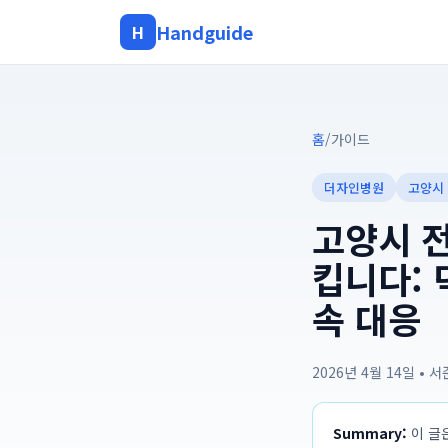
Handguide
H
홈
/
가이드
더자인병원
고양시
고양시 
킵니다: 
속 대응
2026년 4월 14일
•
서
Summary:
이 글은