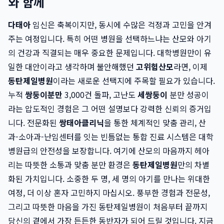
와 함께
다태아
임신은 축복이지만, 동시에 수많은 걱정과 고민을 안겨
주는 여정입니다. 특히 어떤 병원을 선택하느냐는 산모와 아기
의 건강과 직결되는 매우 중요한 문제입니다. 대학병원만이 유
일한 대안이라고 생각하며 불안해했던
고위험산모
라면, 이제
동탄제일병원
이라는 새로운 선택지에 주목할 필요가 있습니다.
누적
쌍둥이분만
3,000건 돌파, 고난도
세쌍둥이
분만 성공이
라는 압도적인 경험은 그 어떤 설명보다 강력한 신뢰의 증거입
니다. 전문화된
쌍태아클리닉
을 통한 체계적인 맞춤 관리, 산
과-소아과-난임센터를 잇는 빈틈없는 통합 진료 시스템은 대학
병원급의 안전성을 보장합니다. 여기에 산모의 마음까지 헤아
리는 따뜻한 소통과 맞춤 분만 환경은
동탄제일병원
만의 차별
화된 가치입니다. 소중한 두 명, 세 명의 아기를 만나는 위대한
여정, 더 이상 혼자 고민하지 마십시오. 풍부한 경험과 전문성,
그리고 따뜻한 마음을 가진 동탄제일병원이 처음부터 끝까지
당신의 곁에서 가장 든든한 동반자가 되어 드릴 것입니다. 지금