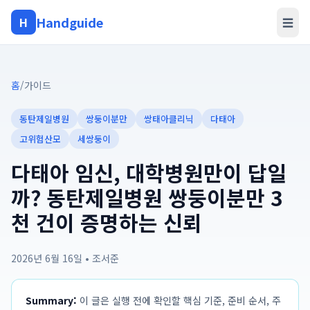
Handguide
H
☰
홈
/
가이드
동탄제일병원
쌍둥이분만
쌍태아클리닉
다태아
고위험산모
세쌍둥이
다태아 임신, 대학병원만이 답일
까? 동탄제일병원 쌍둥이분만 3
천 건이 증명하는 신뢰
2026년 6월 16일
•
조서준
Summary:
이 글은 실행 전에 확인할 핵심 기준, 준비 순서, 주