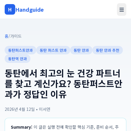
Handguide
H
☰
홈
/
가이드
동탄퍼스트안과
동탄 퍼스트 안과
동탄 안과
동탄 안과 추천
동탄역 안과
동탄에서 최고의 눈 건강 파트너
를 찾고 계신가요? 동탄퍼스트안
과가 정답인 이유
2026년 4월 12일
•
이서연
Summary:
이 글은 실행 전에 확인할 핵심 기준, 준비 순서, 주