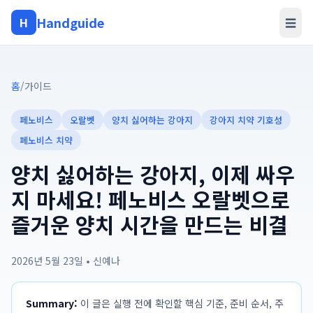
Handguide
H
☰
홈
/
가이드
페노비스
오랄벳
양치 싫어하는 강아지
강아지 치약 기호성
페노비스 치약
양치 싫어하는 강아지, 이제 싸우
지 마세요! 페노비스 오랄벳으로
즐거운 양치 시간을 만드는 비결
2026년 5월 23일
•
신예나
Summary:
이 글은 실행 전에 확인할 핵심 기준, 준비 순서, 주