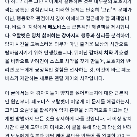
야 하나?'라는 고민 사이에서 갈등하는 것은 대부분의 보호자가
겪는 공통된 경험입니다. 이러한 문제는 단순히 '고집'의 문제가
아닌, 행동학적 관점에서 깊이 이해하고 접근해야 할 과제입니
다. 바로 이 지점에서
페노비스
는 근본적인 해결책을 제시합니
다.
오랄벳
은
양치 싫어하는 강아지
의 행동과 심리를 분석하여,
양치 시간을 고통스러운 의무가 아닌 즐거운 보상의 시간으로
탈바꿈시키기 위해 탄생했습니다. 뛰어난
강아지 치약 기호성
을 바탕으로 반려견이 스스로 치약을 찾게 만들어, 보호자와 반
려견 모두에게 긍정적인 경험을 선사하는 것. 이것이 바로 페노
비스가 제안하는 새로운 덴탈 케어의 시작입니다.
이 글에서는 왜 강아지들이 양치를 싫어하는지에 대한 근본적
인 원인부터, 페노비스 오랄벳이 어떻게 이 문제를 해결하는지,
그리고 오랄벳을 활용하여 양치 훈련을 성공적으로 이끄는 단
계별 방법까지 모든 것을 상세하게 다룰 것입니다. 더 이상 양치
시간 때문에 고민하지 마세요. 이 글을 통해 당신과 당신의 반려
견 모두에게 행복한 덴탈 케어 루틴을 만들어 줄 완벽한 가이드