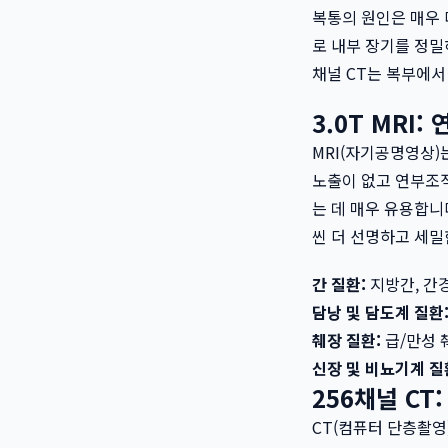
복통의 원인은 매우 
로 내부 장기를 정밀
채널 CT는 복부에서
3.0T MRI
MRI(자기공명영상)
노출이 없고 연부조직
는 데 매우 유용합니다
씬 더 선명하고 세밀
간 질환:
지방간, 간경
담낭 및 담도계 질환
췌장 질환:
급/만성 
신장 및 비뇨기계 질
256채널 CT
CT(컴퓨터 단층촬영