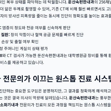
적인 복부 상태를 파악하는 데 탁월합니다.
둔산속편한내과
의 256채
 더 얇은 두께로 촬영할 수 있어, 기존 CT에 비해 훨씬 빠르면서도 
환자의 방사선 피폭량을 줄이는 동시에 진단의 정확도를 높이는 효과
:
염증의 정도와 천공 여부를 신속하게 판단
 질환:
장의 막힘이나 혈액 공급 문제를 빠르게 진단
 손상 및 출혈 여부 확인
성 주머니인 게실의 상태 평가
I
와 CT 검사가 가능한 둔산속편한내과는 대학병원급 장비를 통해 
비스를 제공하고 있습니다.
 전문의가 이끄는 원스톱 진료 시스
진단하는 중요한 도구임은 분명하지만, 그 결과를 정확하게 해석하고
는 것은 결국 의사의 역량에 달려있습니다.
둔산속편한내과
는 풍부한
소화기내과
전문의가 진료의 모든 과정을 책임지는 원스톱 시스템을