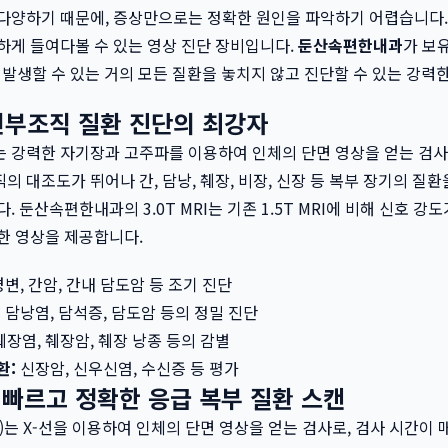
다양하기 때문에, 증상만으로는 정확한 원인을 파악하기 어렵습니다.
하게 들여다볼 수 있는 영상 진단 장비입니다.
둔산속편한내과
가 보유
 발생할 수 있는 거의 모든 질환을 놓치지 않고 진단할 수 있는 강력
: 연부조직 질환 진단의 최강자
는 강력한 자기장과 고주파를 이용하여 인체의 단면 영상을 얻는 검사
의 대조도가 뛰어나 간, 담낭, 췌장, 비장, 신장 등 복부 장기의 질
. 둔산속편한내과의 3.0T MRI는 기존 1.5T MRI에 비해 신호 강도
한 영상을 제공합니다.
변, 간암, 간내 담도암 등 조기 진단
:
담낭염, 담석증, 담도암 등의 정밀 진단
췌장염, 췌장암, 췌장 낭종 등의 감별
환:
신장암, 신우신염, 수신증 등 평가
: 빠르고 정확한 응급 복부 질환 스캔
)는 X-선을 이용하여 인체의 단면 영상을 얻는 검사로, 검사 시간이 