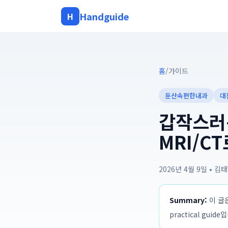
Handguide
H
홈
/
가이드
둔산속편한내과
대
갑작스러운
MRI/C
2026년 4월 9일
•
김태
Summary:
이 글은
practical guide