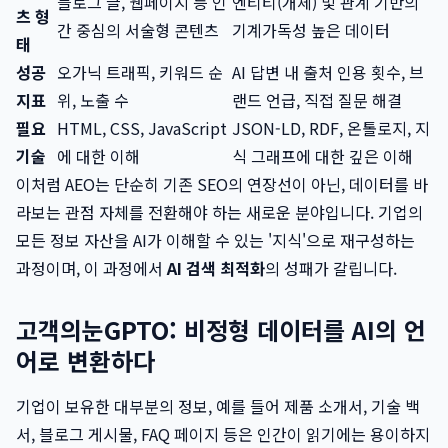
블로그 글, 웹페이지 등 인
엔티티(개체) 및 관계 기반의
츠 형
간 중심의 서술형 콘텐츠
기계가독성 높은 데이터
태
성공
오가닉 트래픽, 키워드 순
AI 답변 내 출처 인용 횟수, 브
지표
위, 노출 수
랜드 언급, 직접 질문 해결
필요
HTML, CSS, JavaScript
JSON-LD, RDF, 온톨로지, 지
기술
에 대한 이해
식 그래프에 대한 깊은 이해
이처럼 AEO는 단순히 기존 SEO의 연장선이 아닌, 데이터를 바
라보는 관점 자체를 전환해야 하는 새로운 분야입니다. 기업의
모든 정보 자산을 AI가 이해할 수 있는 '지식'으로 재구성하는
과정이며, 이 과정에서
AI 검색 최적화
의 성패가 갈립니다.
고객의눈GPTO: 비정형 데이터를 AI의 언
어로 변환하다
기업이 보유한 대부분의 정보, 예를 들어 제품 소개서, 기술 백
서, 블로그 게시물, FAQ 페이지 등은 인간이 읽기에는 용이하지