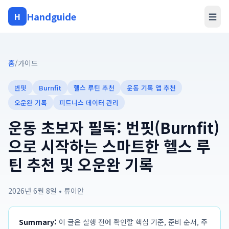
Handguide
H
☰
홈
/
가이드
번핏
Burnfit
헬스 루틴 추천
운동 기록 앱 추천
오운완 기록
피트니스 데이터 관리
운동 초보자 필독: 번핏(Burnfit)
으로 시작하는 스마트한 헬스 루
틴 추천 및 오운완 기록
2026년 6월 8일
•
류이안
Summary:
이 글은 실행 전에 확인할 핵심 기준, 준비 순서, 주