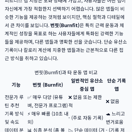
피트니스 앱 시장은 포화 상태에 가깝고, 사용자들은 어떤 앱이
자신에게 가장 적합한지 선택하기 어렵습니다. 많은 앱들이 비
슷한 기능을 제공하는 것처럼 보이지만, 핵심 철학과 디테일에
서 큰 차이를 보입니다.
번핏(Burnfit)
은 특히 근력 운동과 체
계적인 성장을 목표로 하는 사용자들에게 특화된 강력한 기능
들을 제공하며, 다른 앱들과 명확한 선을 긋습니다. 단순 유산소
기록이나 칼로리 계산에 치중한 앱들과는 근본적으로 다른 접
근 방식을 취하고 있습니다.
번핏(Burnfit)과 타 운동 앱 비교
일반적인 유산소
단순 기록
기능
번핏 (Burnfit)
중심 앱
앱
전문가 루
✅ 매우 다양 (유튜
❌ 없음 또는 제한
❌ 없음
틴 추천
버, 전문가 프로그램)
적
기록 방식
⚡️ 매우 빠름 (10초 내
🐢 느리고
- (주로 자동 기록)
및 속도
외)
번거로움
데이터 분
📊 심층 분석 (총 볼
📉 단순 데이터 (거
- (기록 저