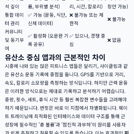
석 깊이
륨, 부위별 분석)
리, 시간, 칼로리)
장만 가능)
통합 데이
✅ 가능 (운동, 식단,
❌ 불가능 또는 제
❌ 불가능
터 관리
신체 데이터)
한적
커뮤니티
✅ 활성화 (오운완 기
✅ 있으나, 경쟁 중
및 동기부
❌ 없음
록 공유)
심
여
유산소 중심 앱과의 근본적인 차이
시중에 나와 있는 많은 피트니스 앱들은 달리기, 사이클링과 같
은 유산소 운동 기록에 중점을 둡니다. GPS를 기반으로 거리,
속도, 칼로리 소모량을 측정하는 방식입니다. 하지만 근력 운동
은 이러한 방식으로는 제대로 기록하고 분석하기 어렵습니다.
중량, 횟수, 세트, 휴식 시간 등 훨씬 복잡한 변수들을 고려해야
하기 때문입니다. 번핏은 바로 이 지점에서 차별화됩니다. 웨이
트 트레이닝에 최적화된 인터페이스와 데이터 구조를 통해 근
성장에 필수적인 '총 볼륨'과 '점진적 과부하'의 원리를 사용자
가 쉽게 추적하고 적용할 수 있도록 돕습니다. 이는 효과적인
피