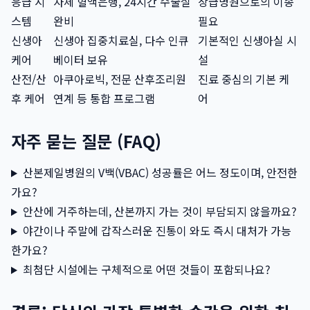
응급 시
자체 혈액은행, 24시간 수술실
상급병원으로의 이송
스템
완비
필요
신생아
신생아 집중치료실, 다수 인큐
기본적인 신생아실 시
케어
베이터 보유
설
산전/산
아쿠아로빅, 전문 산후조리원
진료 중심의 기본 케
후 케어
연계 등 통합 프로그램
어
자주 묻는 질문 (FAQ)
산본제일병원의 V백(VBAC) 성공률은 어느 정도이며, 안전한
가요?
안산에 거주하는데, 산본까지 가는 것이 부담되지 않을까요?
야간이나 주말에 갑작스러운 진통이 와도 즉시 대처가 가능
한가요?
최첨단 시설에는 구체적으로 어떤 것들이 포함되나요?