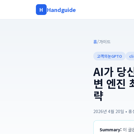
Handguide
H
홈
/
가이드
고객의눈GPTO
cl
AI가 당
변 엔진 
략
2026년 4월 20일
•
홍
Summary:
이 글은